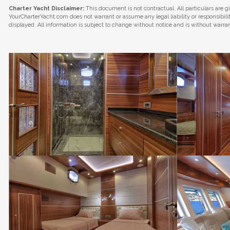
Charter Yacht Disclaimer:
This document is not contractual. All particulars are g
YourCharterYacht.com does not warrant or assume any legal liability or responsibil
displayed. All information is subject to change without notice and is without warra