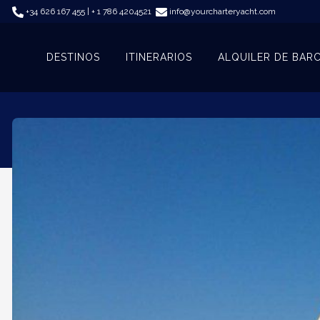
+34 626 167 455 | + 1 786 4204521
info@yourcharteryacht.com
DESTINOS
ITINERARIOS
ALQUILER DE BAR