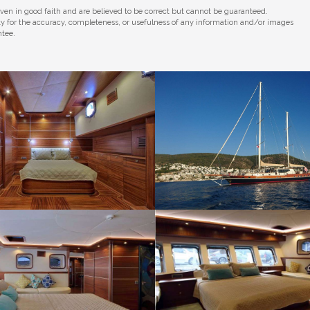
iven in good faith and are believed to be correct but cannot be guaranteed.
ity for the accuracy, completeness, or usefulness of any information and/or images
ntee.