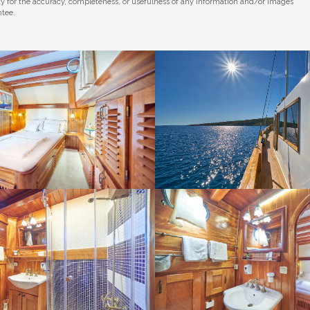
ity for the accuracy, completeness, or usefulness of any information and/or images
ntee.