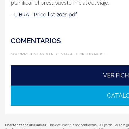
planificar el presupuesto inicial del viaje.
-
LIBRA - Price list 2025.pdf
COMENTARIOS
NO COMMENTS HAS BEEN BEEN POSTED FOR THIS ARTICLE
VER FIC
CATÁL
Charter Yacht Disclaimer:
This document is not contractual. All particulars are g