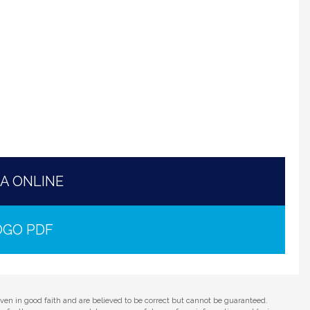
HA ONLINE
OGO PDF
iven in good faith and are believed to be correct but cannot be guaranteed.