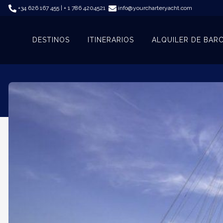
+34 626 167 455 | + 1 786 4204521
info@yourcharteryacht.com
DESTINOS
ITINERARIOS
ALQUILER DE BAR