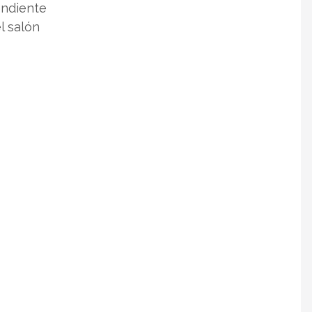
endiente
l salón