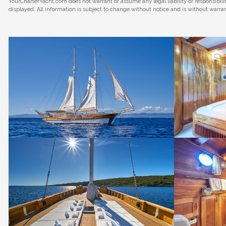
YourCharterYacht.com does not warrant or assume any legal liability or responsibil
displayed. All information is subject to change without notice and is without warra