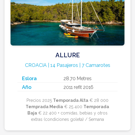
ALLURE
CROACIA | 14 Pasajeros | 7 Camarotes
Eslora
28.70 Metres
Año
2011 refit 2016
Precios 2025
Temporada Alta
€ 28 000
Temprada Media
€ 25 400
Temporada
Baja
€ 22 400 + comidas, bebias y otros
extras (condiciones goleta) / Semana