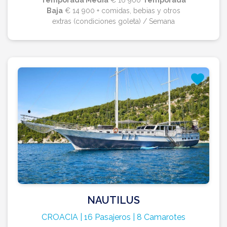
Temporada Media
€ 16 900
Temporada
Baja
€ 14 900 + comidas, bebias y otros
extras (condiciones goleta) / Semana
NAUTILUS
CROACIA | 16 Pasajeros | 8 Camarotes