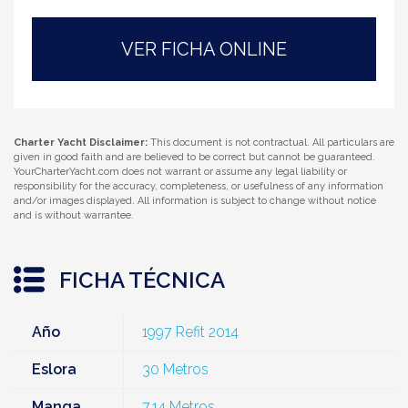
VER FICHA ONLINE
Charter Yacht Disclaimer:
This document is not contractual. All particulars are
given in good faith and are believed to be correct but cannot be guaranteed.
YourCharterYacht.com does not warrant or assume any legal liability or
responsibility for the accuracy, completeness, or usefulness of any information
and/or images displayed. All information is subject to change without notice
and is without warrantee.
FICHA TÉCNICA
Año
1997 Refit 2014
Eslora
30 Metros
Manga
7,14 Metros