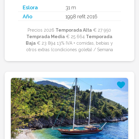
Eslora
31 m
Año
1998 refit 2016
Precios 2026
Temporada Alta
€ 27 950
Temprada Media
€ 25 664
Temporada
Baja
€ 23 894 13% IVA + comidas, bebias y
otros extras (condiciones goleta) / Semana