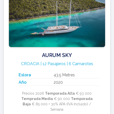
AURUM SKY
CROACIA | 12 Pasajeros | 6 Camarotes
Eslora
43.5 Metres
Año
2020
Precios 2026
Temporada Alta
€ 93 000
Temprada Media
€ 90 000
Temporada
Baja
€ 85 000 + 30% APA (IVA Incluido) /
Semana