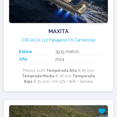
MAXITA
CROACIA | 12 Pasajeros | 6 Camarotes
Eslora
39,15 metros
Año
2024
Precios 2026
Temporada Alta
€ 85 000
Temprada Media
€ 78 000
Temporada
Baja
€ 75 000 + IVA 13% + APA / Semana