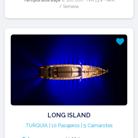
Temporada Baja
€ 100 000 + IVA 13% + APA
/ Semana
LONG ISLAND
TURQUÍA | 10 Pasajeros | 5 Camarotes