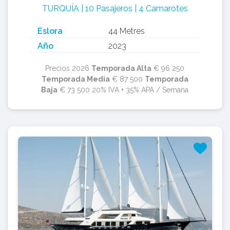
TURQUÍA | 10 Pasajeros | 4 Camarotes
Eslora
44 Metres
Año
2023
Precios 2026
Temporada Alta
€ 96 250
Temporada Media
€ 87 500
Temporada
Baja
€ 73 500 20% IVA + 35% APA / Semana