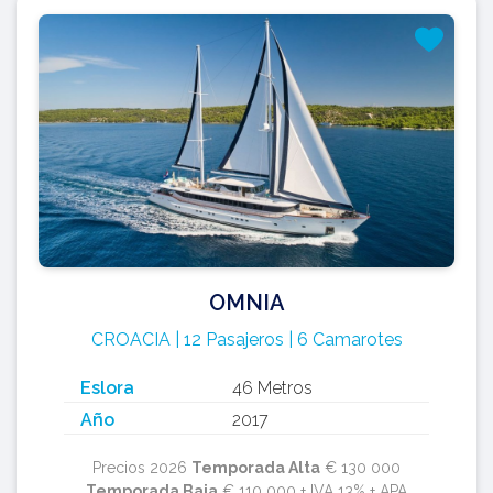
OMNIA
CROACIA | 12 Pasajeros | 6 Camarotes
Eslora
46 Metros
Año
2017
Precios 2026
Temporada Alta
€ 130 000
Temporada Baja
€ 110 000 + IVA 13% + APA