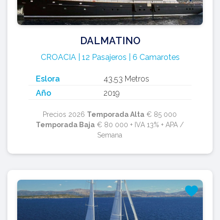
DALMATINO
CROACIA | 12 Pasajeros | 6 Camarotes
Eslora
43,53 Metros
Año
2019
Precios 2026
Temporada Alta
€ 85 000
Temporada Baja
€ 80 000 + IVA 13% + APA /
Semana