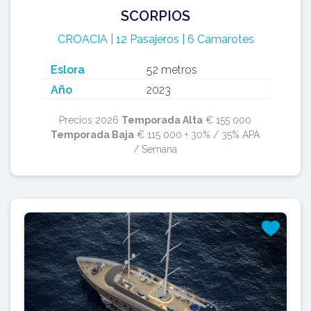
SCORPIOS
CROACIA | 12 Pasajeros | 6 Camarotes
Eslora
52 metros
Año
2023
Precios 2026
Temporada Alta
€ 155 000
Temporada Baja
€ 115 000 + 30% / 35% APA
/ Semana