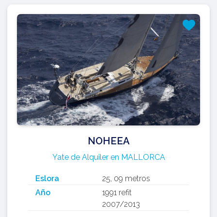
NOHEEA
Yate de Alquiler en MALLORCA
Eslora
25, 09 metros
Año
1991 refit
2007/2013