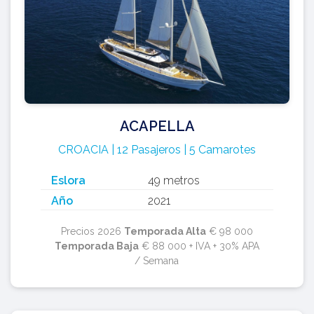
ACAPELLA
CROACIA | 12 Pasajeros | 5 Camarotes
Eslora
49 metros
Año
2021
Precios 2026
Temporada Alta
€ 98 000
Temporada Baja
€ 88 000 + IVA + 30% APA
/ Semana