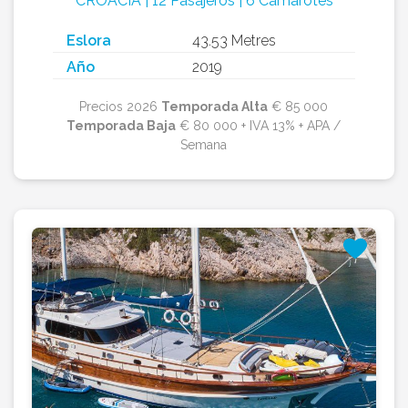
CROACIA | 12 Pasajeros | 6 Camarotes
Eslora
43.53 Metres
Año
2019
Precios 2026
Temporada Alta
€ 85 000
Temporada Baja
€ 80 000 + IVA 13% + APA /
Semana