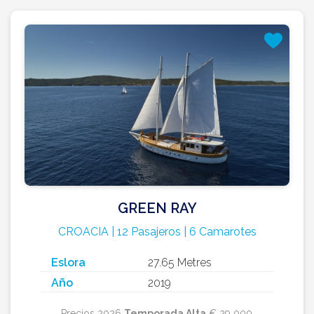
GREEN RAY
CROACIA | 12 Pasajeros | 6 Camarotes
Eslora
27.65 Metres
Año
2019
Precios 2026
Temporada Alta
€ 29 000