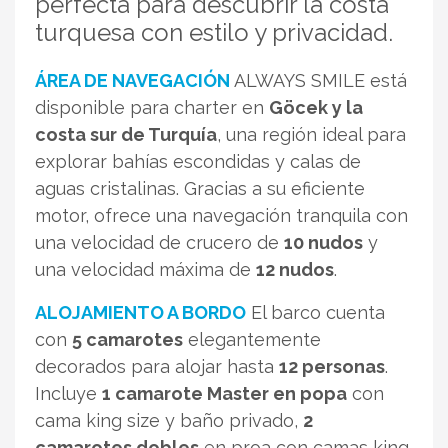
perfecta para descubrir la costa
turquesa con estilo y privacidad.
ÁREA DE NAVEGACIÓN
ALWAYS SMILE está
disponible para charter en
Göcek y la
costa sur de Turquía
, una región ideal para
explorar bahías escondidas y calas de
aguas cristalinas. Gracias a su eficiente
motor, ofrece una navegación tranquila con
una velocidad de crucero de
10 nudos
y
una velocidad máxima de
12 nudos
.
ALOJAMIENTO A BORDO
El barco cuenta
con
5 camarotes
elegantemente
decorados para alojar hasta
12 personas
.
Incluye
1 camarote Master en popa
con
cama king size y baño privado,
2
camarotes dobles
en proa con camas king