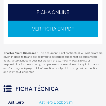
FICHA ONLINE
VER FICHA EN PDF
Charter Yacht Disclaimer:
This document is not contractual. All particulars are
given in good faith and are believed to be correct but cannot be guaranteed.
YourCharterYacht.com does not warrant or assume any legal liability or
responsibility for the accuracy, completeness, or usefulness of any information
and/or images displayed. All information is subject to change without notice
and is without warrantee.
FICHA TÉCNICA
Astillero
Astillero Bozborum