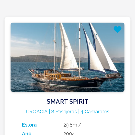
SMART SPIRIT
CROACIA | 8 Pasajeros | 4 Camarotes
Eslora
29.8m /
Año
2004