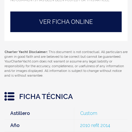
NO COMMENTS HAS BEEN BEEN POSTED FOR THIS ARTICLE
VER FICHA ONLINE
Charter Yacht Disclaimer:
This document is not contractual. All particulars are
given in good faith and are believed to be correct but cannot be guaranteed.
YourCharterYacht.com does not warrant or assume any legal liability or
responsibility for the accuracy, completeness, or usefulness of any information
and/or images displayed. All information is subject to change without notice
and is without warrantee.
FICHA TÉCNICA
Astillero
Custom
Año
2010 refit 2014