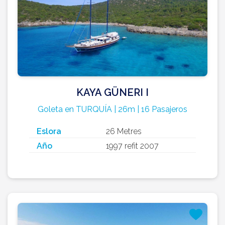
KAYA GÜNERI I
Goleta en TURQUÍA | 26m | 16 Pasajeros
Eslora
26 Metres
Año
1997 refit 2007