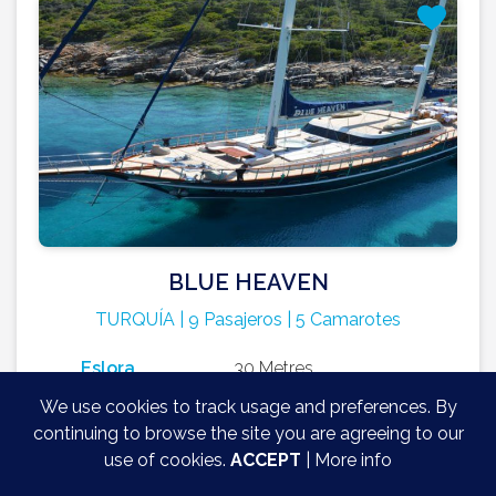
BLUE HEAVEN
TURQUÍA | 9 Pasajeros | 5 Camarotes
Eslora
30 Metres
Año
2011
We use cookies to track usage and preferences. By
continuing to browse the site you are agreeing to our
Precio 2026
Temporada Alta
€ 27 415
use of cookies.
ACCEPT
|
More info
Temprada Media
€ 24 790
Temporada
Baja
€ 20 415 + 20% IVA + comidas, bebias y