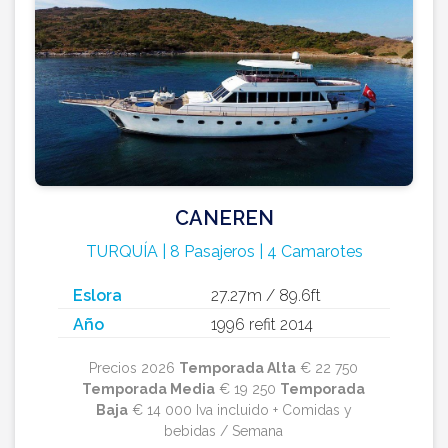
CANEREN
TURQUÍA | 8 Pasajeros | 4 Camarotes
Eslora
27.27m / 89.6ft
Año
1996 refit 2014
Precios 2026
Temporada Alta
€ 22 750
Temporada Media
€ 19 250
Temporada
Baja
€ 14 000 Iva incluido + Comidas y
bebidas / Semana