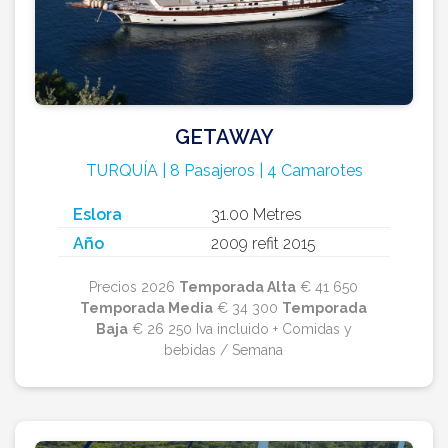
GETAWAY
TURQUÍA | 8 Pasajeros | 4 Camarotes
Eslora
31.00 Metres
Año
2009 refit 2015
Precios 2026
Temporada Alta
€ 41 650
Temporada Media
€ 34 300
Temporada
Baja
€ 26 250 Iva incluido + Comidas y
bebidas / Semana