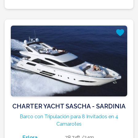
CHARTER YACHT SASCHA - SARDINIA
Barco con Tripulación para 8 Invitados en 4
Camarotes
Eslora
78.74ft /24m