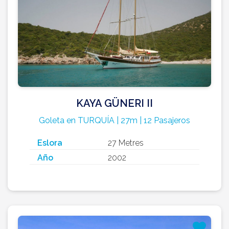
KAYA GÜNERI II
Goleta en TURQUÍA | 27m | 12 Pasajeros
Eslora
27 Metres
Año
2002