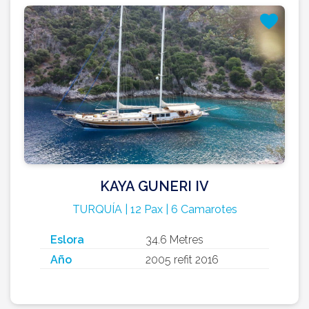
KAYA GUNERI IV
TURQUÍA | 12 Pax | 6 Camarotes
Eslora
34.6 Metres
Año
2005 refit 2016