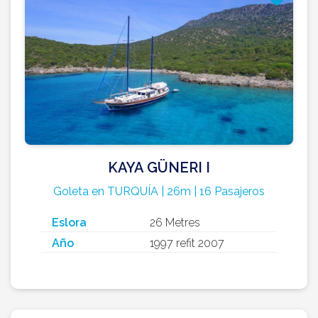
KAYA GÜNERI I
Goleta en TURQUÍA | 26m | 16 Pasajeros
Eslora
26 Metres
Año
1997 refit 2007